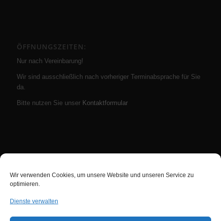
ÖFFNUNGSZEITEN:
Nur nach Vereinbarung!
Wir sind ausschließlich nach vorheriger Terminabsprache für Sie
da.
Bitte nutzen Sie unser
Kontaktformular
INFORMATIONEN
Wir verwenden Cookies, um unsere Website und unseren Service zu
News
optimieren.
Über uns
Dienste verwalten
Kontakt