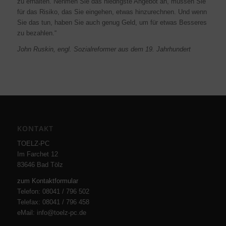
zu erhalten. Nehmen Sie das niedrigste Angebot an, müssen Sie
für das Risiko, das Sie eingehen, etwas hinzurechnen. Und wenn
Sie das tun, haben Sie auch genug Geld, um für etwas Besseres
zu bezahlen.“
John Ruskin, engl. Sozialreformer aus dem 19. Jahrhundert
KONTAKT
TOELZ-PC
Im Farchet 12
83646 Bad Tölz
zum Kontaktformular
Telefon: 08041 / 796 502
Telefax: 08041 / 796 458
eMail: info@toelz-pc.de