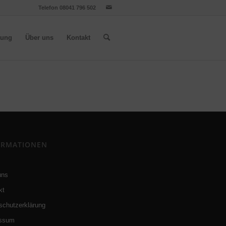
Telefon 08041 796 502
tung
Über uns
Kontakt
ORMATIONEN
uns
kt
schutzerklärung
essum