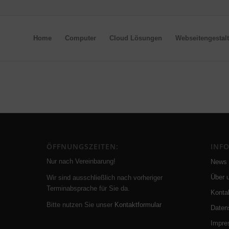
Home
Computer
Cloud Lösungen
Webseitengestal
ÖFFNUNGSZEITEN:
INF
Nur nach Vereinbarung!
News
Über 
Wir sind ausschließlich nach vorheriger
Terminabsprache für Sie da.
Konta
Bitte nutzen Sie unser
Kontaktformular
Daten
Impr